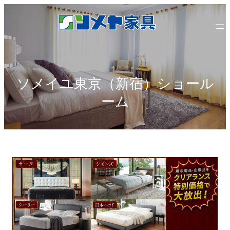
内
容
を
ス
キ
ッ
ソメイユ東京（新宿）ショール
プ
ーム